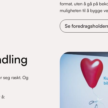
format, uten å gå på bekos
muligheten til å bygge ver
Se foredragsholder
ndling
r seg raskt. Og
 å: