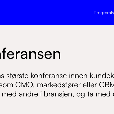
Program
F
feransen
s største konferanse innen kund
 som CMO, markedsfører eller CRM-
rk med andre i bransjen, og ta med