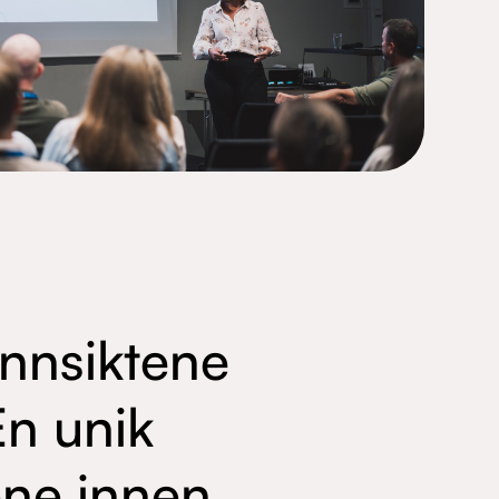
innsiktene
En unik
ene innen