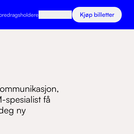
Kjøp billetter
oredragsholdere
Informasjon
ekommunikasjon,
spesialist få
 deg ny