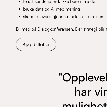
forstå kundeadferd, ikke bare måle den
bruke data og AI med mening
skape relevans gjennom hele kundereisen
Bli med på Dialogkonferansen. Der strategi blir t
Kjøp billetter
"Opplevel
har vi
mulighet