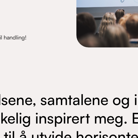
il handling!
sene, samtalene og 
rkelig inspirert meg. 
 til å utvide horisont