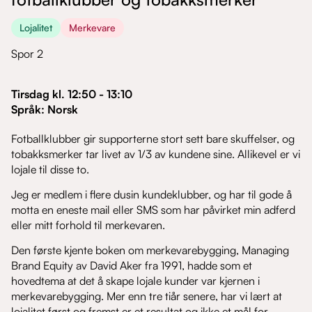
Lojalitet
Merkevare
Spor 2
Tirsdag
kl.
12:50
-
13:10
Språk
:
Norsk
Fotballklubber gir supporterne stort sett bare skuffelser, og
tobakksmerker tar livet av 1/3 av kundene sine. Allikevel er vi
lojale til disse to.
Jeg er medlem i flere dusin kundeklubber, og har til gode å
motta en eneste mail eller SMS som har påvirket min adferd
eller mitt forhold til merkevaren.
Den første kjente boken om merkevarebygging, Managing
Brand Equity av David Aker fra 1991, hadde som et
hovedtema at det å skape lojale kunder var kjernen i
merkevarebygging. Mer enn tre tiår senere, har vi lært at
lojalitet først og fremst er et resultat og ikke et mål for