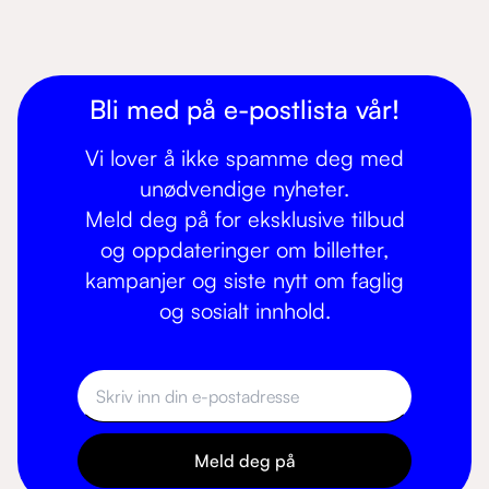
Bli med på e-postlista vår!
Vi lover å ikke spamme deg med
unødvendige nyheter.
Meld deg på for eksklusive tilbud
og oppdateringer om billetter,
kampanjer og siste nytt om faglig
og sosialt innhold.
Meld deg på